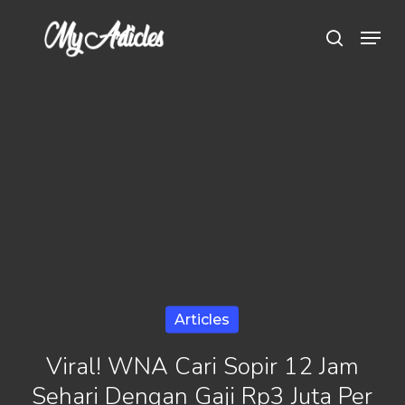
Skip
Menu
search
to
main
content
Articles
Viral! WNA Cari Sopir 12 Jam
Sehari Dengan Gaji Rp3 Juta Per