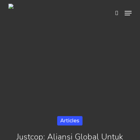
Skip
Menu
search
to
Close
main
Menu
content
Articles
Justcop: Aliansi Global Untuk